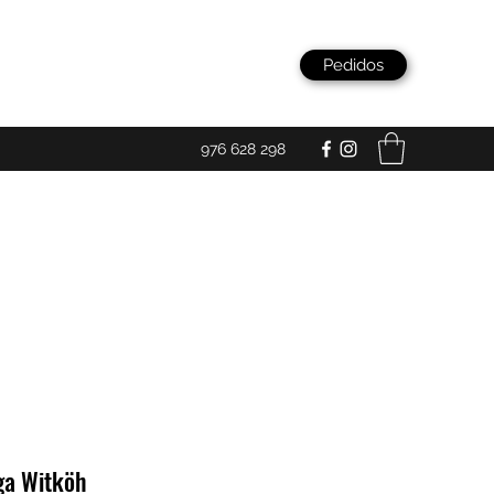
Pedidos
976 628 298
ga Witköh