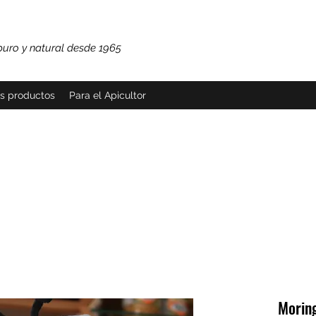
puro y natural desde 1965
os productos
Para el Apicultor
Morin